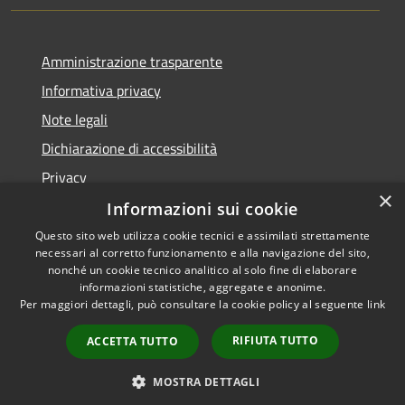
Amministrazione trasparente
Informativa privacy
Note legali
Dichiarazione di accessibilità
Privacy
×
Informazioni sui cookie
Questo sito web utilizza cookie tecnici e assimilati strettamente
necessari al corretto funzionamento e alla navigazione del sito,
RSS
Copyright © 2026 • Comune di
nonché un cookie tecnico analitico al solo fine di elaborare
Accessibilità
informazioni statistiche, aggregate e anonime.
Villa Carcina • Powered by
Per maggiori dettagli, può consultare la cookie policy al seguente
link
Privacy
Municipium
Accesso
•
Cookie
redazione
RIFIUTA TUTTO
ACCETTA TUTTO
Mappa del sito
Whistleblowing
MOSTRA DETTAGLI