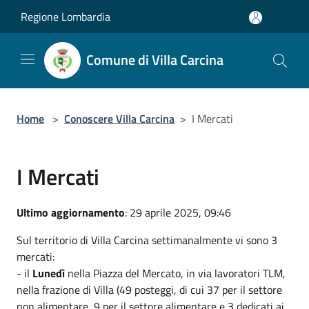
Salta al contenuto principale
Regione Lombardia
Comune di Villa Carcina
Home
>
Conoscere Villa Carcina
>
I Mercati
I Mercati
Ultimo aggiornamento
: 29 aprile 2025, 09:46
Sul territorio di Villa Carcina settimanalmente vi sono 3
mercati:
- il
Lunedì
nella Piazza del Mercato, in via lavoratori TLM,
nella frazione di Villa (49 posteggi, di cui 37 per il settore
non alimentare, 9 per il settore alimentare e 3 dedicati ai