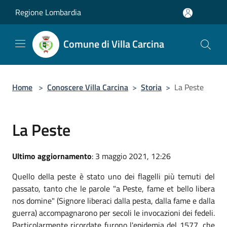
Salta al contenuto principale
Regione Lombardia
Comune di Villa Carcina
Home
>
Conoscere Villa Carcina
>
Storia
>
La Peste
La Peste
Ultimo aggiornamento
: 3 maggio 2021, 12:26
Quello della peste è stato uno dei flagelli più temuti del
passato, tanto che le parole "a Peste, fame et bello libera
nos domine" (Signore liberaci dalla pesta, dalla fame e dalla
guerra) accompagnarono per secoli le invocazioni dei fedeli.
Particolarmente ricordate furono l'epidemia del 1577, che