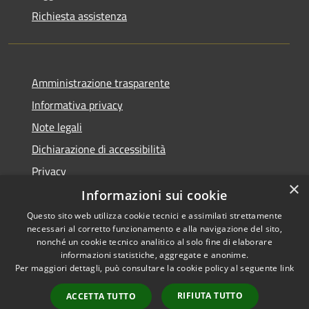
Richiesta assistenza
Amministrazione trasparente
Informativa privacy
Note legali
Dichiarazione di accessibilità
Privacy
×
Informazioni sui cookie
Questo sito web utilizza cookie tecnici e assimilati strettamente
necessari al corretto funzionamento e alla navigazione del sito,
RSS
Copyright © 2026 • Comune di
nonché un cookie tecnico analitico al solo fine di elaborare
Accessibilità
informazioni statistiche, aggregate e anonime.
Villa Carcina • Powered by
Per maggiori dettagli, può consultare la cookie policy al seguente
link
Privacy
Municipium
Accesso
•
Cookie
redazione
RIFIUTA TUTTO
ACCETTA TUTTO
Mappa del sito