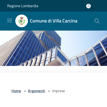
Salta al contenuto principale
Regione Lombardia
Comune di Villa Carcina
Home
>
Argomenti
>
Imprese