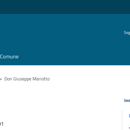
Seg
il Comune
>
Don Giuseppe Mariotto
Ved
01