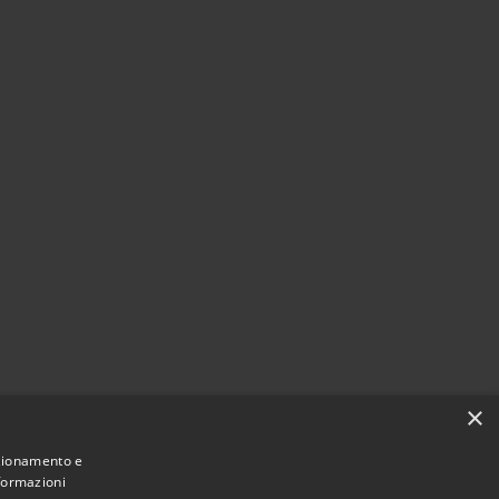
×
nzionamento e
nformazioni