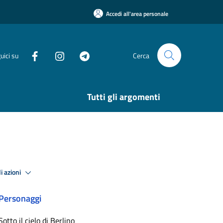
Accedi all'area personale
uici su
Cerca
Tutti gli argomenti
i azioni
Personaggi
Sotto il cielo di Berlino