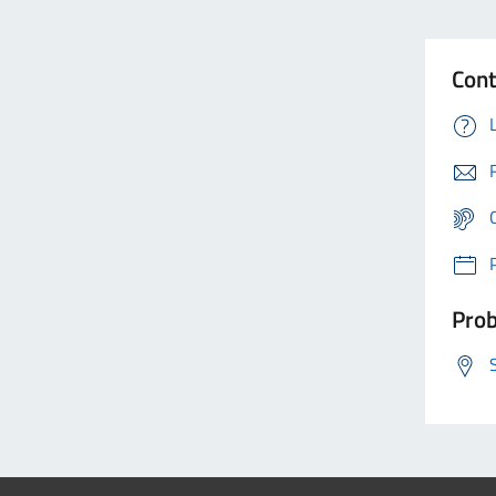
Cont
Prob