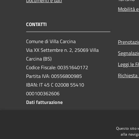
Documenti e dati
Mobilità e
CONTATTI
Comune di Villa Carcina
Prenotaz
Via XX Settembre n. 2, 25069 Villa
Segnalazi
Carcina (BS)
Leggi le 
Codice Fiscale: 00351640172
Richiesta
Partita IVA: 00556800985
IBAN: IT 45 C 02008 55410
000100362606
Dati fatturazione
PEC:
comunevillacarcina@legal.intred.it
Questo sito 
Centralino Unico:
0308984301
alla navig