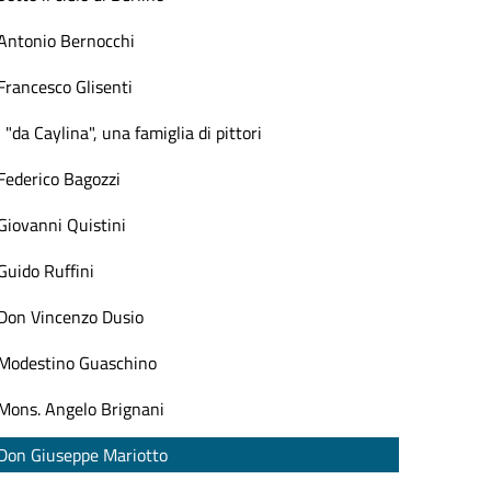
Antonio Bernocchi
Francesco Glisenti
I "da Caylina", una famiglia di pittori
Federico Bagozzi
Giovanni Quistini
Guido Ruffini
Don Vincenzo Dusio
Modestino Guaschino
Mons. Angelo Brignani
Don Giuseppe Mariotto